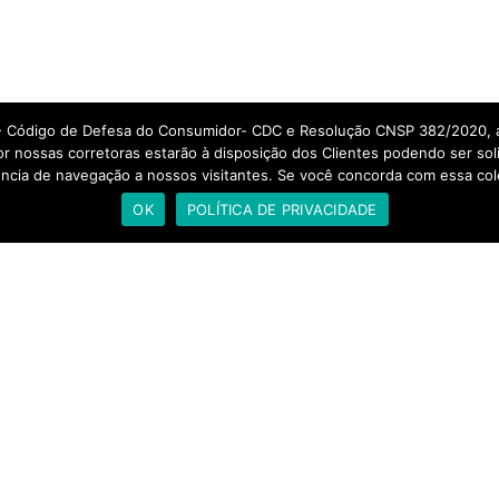
- Código de Defesa do Consumidor- CDC e Resolução CNSP 382/2020, a
or nossas corretoras estarão à disposição dos Clientes podendo ser so
riência de navegação a nossos visitantes. Se você concorda com essa c
OK
POLÍTICA DE PRIVACIDADE