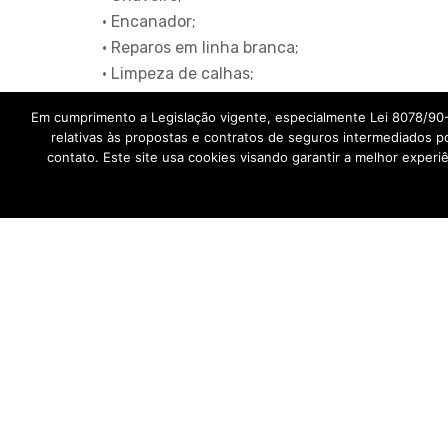
• Encanador;
• Reparos em linha branca;
• Limpeza de calhas;
Em cumprimento a Legislação vigente, especialmente Lei 8078/90
relativas às propostas e contratos de seguros intermediados p
contato. Este site usa cookies visando garantir a melhor expe