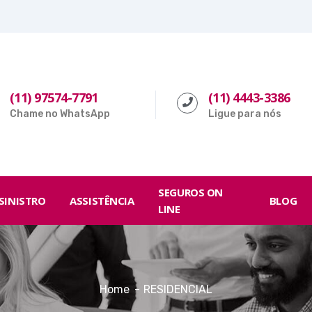
(11) 97574-7791
(11) 4443-3386
Chame no WhatsApp
Ligue para nós
SEGUROS ON
SINISTRO
ASSISTÊNCIA
BLOG
LINE
Home
RESIDENCIAL