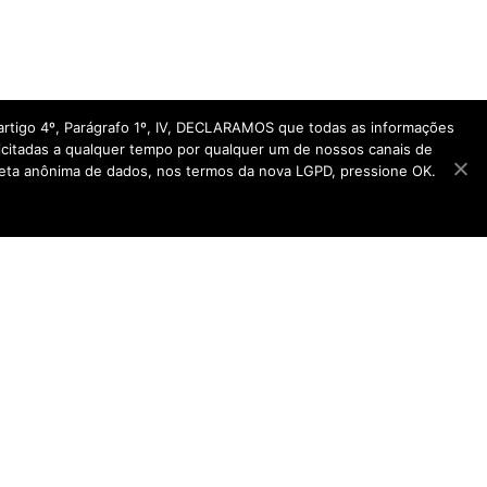
rtigo 4º, Parágrafo 1º, IV, DECLARAMOS que todas as informações
licitadas a qualquer tempo por qualquer um de nossos canais de
oleta anônima de dados, nos termos da nova LGPD, pressione OK.